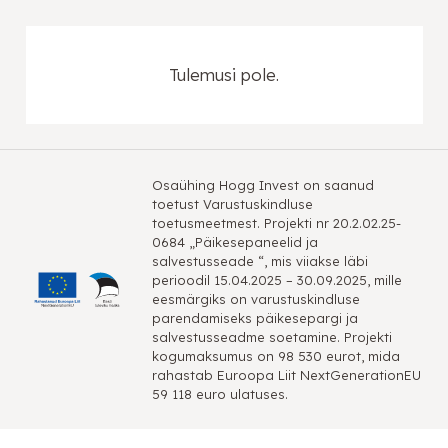
Tulemusi pole.
Osaühing Hogg Invest on saanud
toetust Varustuskindluse
toetusmeetmest. Projekti nr 20.2.02.25-
0684 „Päikesepaneelid ja
salvestusseade “, mis viiakse läbi
perioodil 15.04.2025 – 30.09.2025, mille
eesmärgiks on varustuskindluse
parendamiseks päikesepargi ja
salvestusseadme soetamine. Projekti
kogumaksumus on 98 530 eurot, mida
rahastab Euroopa Liit NextGenerationEU
59 118 euro ulatuses.